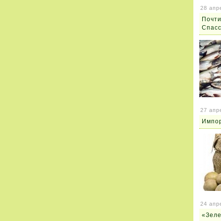
28 апр
Почти
Спасс
27 апр
Импор
24 апр
«Зеле