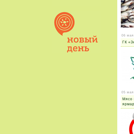
06 мая
ГК «З
05 мая
Мясо 
ярмар