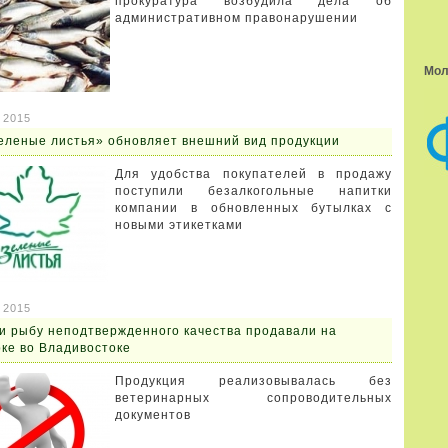
прокуратура возбудила дела об
административном правонарушении
Мол
 2015
еленые листья» обновляет внешний вид продукции
Для удобства покупателей в продажу
поступили безалкогольные напитки
компании в обновленных бутылках с
новыми этикетками
 2015
и рыбу неподтвержденного качества продавали на
ке во Владивостоке
Продукция реализовывалась без
ветеринарных сопроводительных
документов