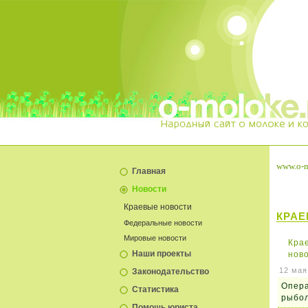
www.o-m
Главная
Новости
Краевые новости
КРАЕ
Федеральные новости
Мировые новости
Кра
Наши проекты
нов
12 мая
Законодательство
Опера
Статистика
рыбол
Помощь юриста