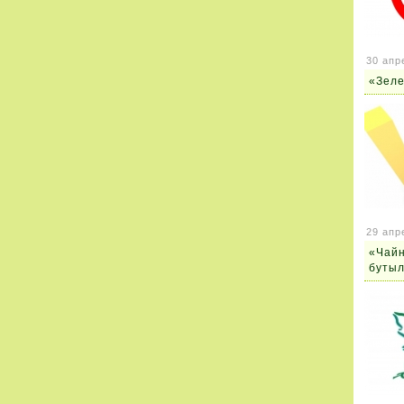
30 апр
«Зеле
29 апр
«Чайн
бутыл