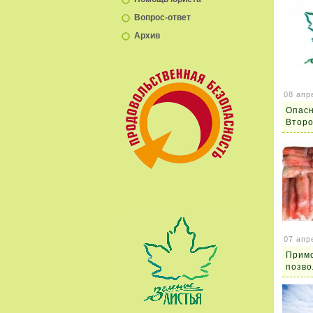
Вопрос-ответ
Архив
08 апр
Опасн
Второ
07 апр
Примо
позво