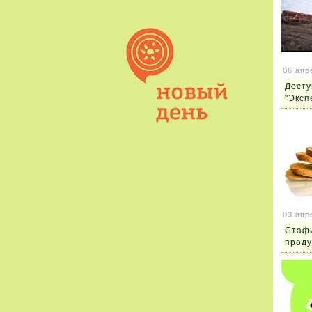
06 апр
Досту
"Эксп
03 апр
Стафи
проду