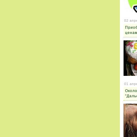
02 апр
Приоб
ценам
01 апр
Около
"Даль