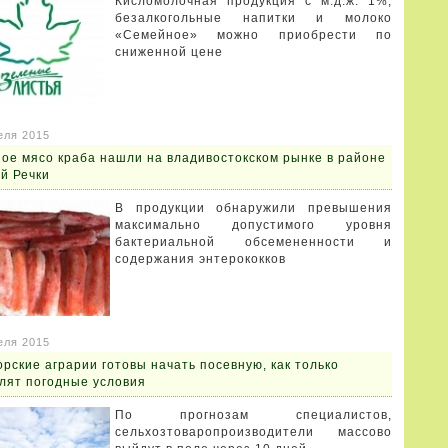
Кисломолочная продукция с м.д.ж. 1%,
безалкогольные напитки и молоко
«Семейное» можно приобрести по
сниженной цене
еля 2015
ое мясо краба нашли на владивостокском рынке в районе
й Речки
В продукции обнаружили превышения
максимально допустимого уровня
бактериальной обсемененности и
содержания энтерококков
еля 2015
рские аграрии готовы начать посевную, как только
лят погодные условия
По прогнозам специалистов,
сельхозтоваропроизводители массово