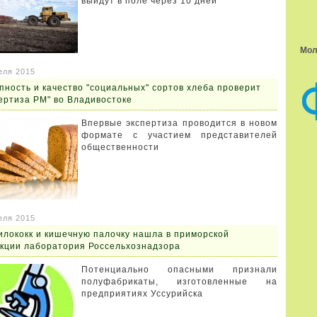
выйдут в поле через 10 дней
Мол
еля 2015
пность и качество "социальных" сортов хлеба проверит
ертиза РМ" во Владивостоке
Впервые экспертиза проводится в новом
формате с участием представителей
общественности
еля 2015
лококк и кишечную палочку нашла в приморской
кции лаборатория Россельхознадзора
Потенциально опасными признали
полуфабрикаты, изготовленные на
предприятиях Уссурийска