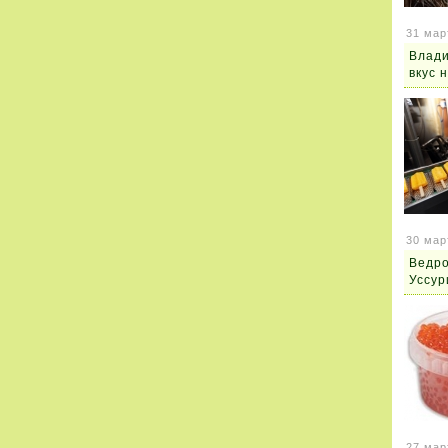
31 мар
Влади
вкус 
30 мар
Ведро
Уссур
27 мар