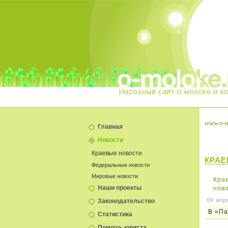
www.o-m
Главная
Новости
Краевые новости
КРАЕ
Федеральные новости
Мировые новости
Кра
Наши проекты
нов
09 апр
Законодательство
В «Па
Статистика
Помощь юриста