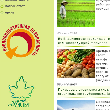
Предпри
рабочу
Вопрос-ответ
проходя
Архив
09 июля 2010
Во Владивостоке продолжают р
сельхозпродукцией фермеров
Аренда 
стоит
автофур
лотков.
окупит
первые 
торгую
(ягодам
09 июля 2010
бесплатно.
Приморские специалисты следя
строительстве трубопровода 
Специ
загря