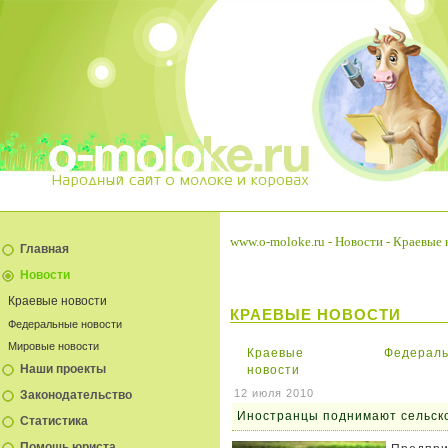
www.o-moloke.ru
-
Новости
-
Краевые 
Главная
Новости
Краевые новости
КРАЕВЫЕ НОВОСТИ
Федеральные новости
Мировые новости
Краевые
Федераль
Наши проекты
новости
12 июля 2010
Законодательство
Иностранцы поднимают сельско
Статистика
Помощь юриста