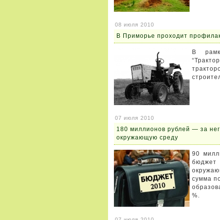
08 июля 2010
В Приморье проходит профилак
В рамк
“Тракто
тракт
строите
07 июля 2010
180 миллионов рублей — за не
окружающую среду
90 милл
бюджет
окружаю
сумма п
образов
%.
07 июля 2010