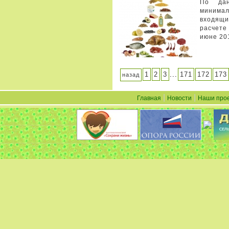
По дан
минимал
входящи
расчете
июне 201
1
2
3
...
171
172
173
назад
|
|
Главная
Новости
Наши про