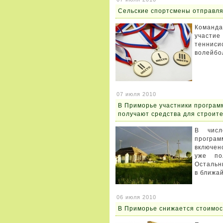
Сельские спортсмены отправл
Команд
участие
теннис
волейбо
07 июля 2010
В Приморье участники програм
получают средства для строит
В числ
програм
включен
уже по
Остальн
в ближа
06 июля 2010
В Приморье снижается стоимос