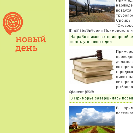
Примг
наблюде
воздух
трубоп
Сибирь
“Сковор
09 июля 2010
II) на территории Приморского к
На работников ветеринарной с
шесть уголовных дел
Примор
проведе
должнос
ветери
городск
животн
ветер
рыбопр
08 июля 2010
транспортом.
В Приморье завершилась посе
В прим
посевна