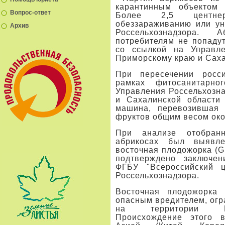
карантинным объектом 
Вопрос-ответ
Более 2,5 центне
обеззараживанию или у
Архив
Россельхознадзора.
потребителям не попаду
со ссылкой на Управле
Приморскому краю и Саха
При пересечении росси
рамках фитосанитарно
Управления Россельхозн
и Сахалинской области
машина, перевозившая
фруктов общим весом око
При анализе отобран
абрикосах был выявл
восточная плодожорка (Gr
подтверждено заключе
ФГБУ "Всероссийский ц
Россельхознадзора.
Восточная плодожорка
опасным вредителем, ог
на территории Ро
Происхождение этого 