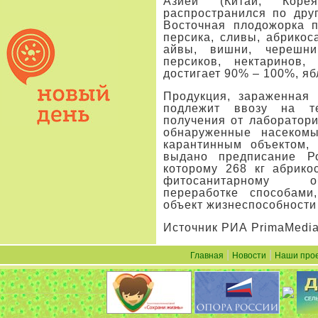
Азией (Китай, Коре
распространился по дру
Восточная плодожорка 
персика, сливы, абрикоса
айвы, вишни, черешни
персиков, нектаринов,
достигает 90% – 100%, яб
Продукция, зараженная 
подлежит ввозу на т
получения от лаборатори
обнаруженные насекомы
карантинным объектом,
выдано предписание Ро
которому 268 кг абрико
фитосанитарному о
переработке способам
объект жизнеспособности
Источник РИА PrimaMedi
|
|
Главная
Новости
Наши про