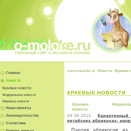
www.o-moloke.ru
-
Новости
-
Краевые 
Главная
Новости
Краевые новости
КРАЕВЫЕ НОВОСТИ
Федеральные новости
Мировые новости
Краевые
Федераль
Наши проекты
новости
04.08.2015
Карантинны
Законодательство
китайских абрикосах, нап
Статистика
Партия абрикосов из 
Помощь юриста