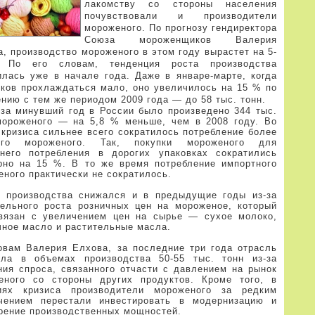
лакомству со стороны населения
почувствовали и производители
мороженого. По прогнозу гендиректора
Союза мороженщиков Валерия
, производство мороженого в этом году вырастет на 5-
По его словам, тенденция роста производства
илась уже в начале года. Даже в январе-марте, когда
иков прохлаждаться мало, оно увеличилось на 15 % по
нию с тем же периодом 2009 года — до 58 тыс. тонн.
 за минувший год в России было произведено 344 тыс.
мороженого — на 5,8 % меньше, чем в 2008 году. Во
 кризиса сильнее всего сократилось потребление более
ого мороженого. Так, покупки мороженого для
него потребления в дорогих упаковках сократились
рно на 15 %. В то же время потребление импортного
ного практически не сократилось.
 производства снижался и в предыдущие годы из-за
тельного роста розничных цен на мороженое, который
вязан с увеличением цен на сырье — сухое молоко,
чное масло и растительные масла.
овам Валерия Елхова, за последние три года отрасль
яла в объемах производства 50-55 тыс. тонн из-за
ния спроса, связанного отчасти с давлением на рынок
еного со стороны других продуктов. Кроме того, в
иях кризиса производители мороженого за редким
чением перестали инвестировать в модернизацию и
рение производственных мощностей.