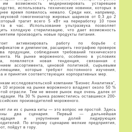
 им возможность модернизировать устаревшее
водство, использовать технические новинки, которых в
днее время появилось немало. Среди них, например,
азвуковой гомогенизатор жировых шариков от 0,3 до 2
который тратит всего 5 кВт на переработку 10 тонн
кта в час. Использование ультразвука позволяет
дить холодную стерилизацию, что дает возможность
риятиям производить новые продукты питания.
стоит активизировать работу по борьбе с
ификатом и демпингом, расширить географию проверок
тва продукции, соблюдения требований технического
мента. На рынке мороженого, особенно в условиях
са, появляется новая тенденция, связанная с
ением ассортимента, ценовой политикой, сырьевыми
вляющими, которые требуют постоянного изучения,
за и принятия соответствующих корпоративных мер.
енкам исследовательской компании “Бизнес Аналитика”,
е 10 игроков на рынке мороженого владеют около 50 %
этой отрасли. Тем не менее рынок еще очень далек от
лидации. На 30 % рынка разместились оставшиеся 200-
оссийских производителей мороженого.
ят ли их с рынка киты — это вопрос не простой. Здесь
ожны два сценария. Первый — дальнейшая
олидация и укрупнение долей лидирующих
водителей. По второму сценарию мелкие предприятия,
от, пойдут в гору.