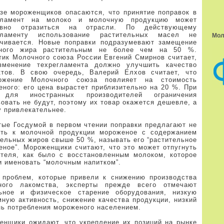
зе мороженщиков опасаются, что принятие поправок в
гламент на молоко и молочную продукцию может
ивно отразиться на отрасли. По действующему
гламенту использование растительных масел не
Мол
ичивается. Новые поправки подразумевают замещение
ного жира растительным не более чем на 50 %.
тик Молочного союза России Евгений Смирнов считает,
зменение техрегламента должно улучшить качество
ктов. В свою очередь, Валерий Елхов считает, что
ожение Молочного союза повлияет на стоимость
еного: его цена вырастет приблизительно на 20 %. При
 для иностранных производителей ограничения
овать не будут, поэтому их товар окажется дешевле, а
у привлекательнее.
тые Госдумой в первом чтении поправки предлагают не
ить к молочной продукции мороженое с содержанием
тельных жиров свыше 50 %, называть его “растительное
еное”. Мороженщики считают, что это может отпугнуть
ателя, как было с восстановленным молоком, которое
и именовать “молочным напитком”.
 проблем, которые привели к снижению производства
ного лакомства, эксперты прежде всего отмечают
ьное и физическое старение оборудования, низкую
мную активность, снижение качества продукции, низкий
нь потребления мороженого населением.
енщики ожидают, что укрепление их позиций на рынке