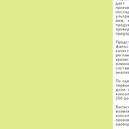
даст
произ
после
ультр
мкм, 
проду
прово
предп
Пред
фальс
качес
регла
кризи
измен
соста
анали
По оц
первы
доли 
консо
250 р
Вытесн
возм
конс
произ
наобор