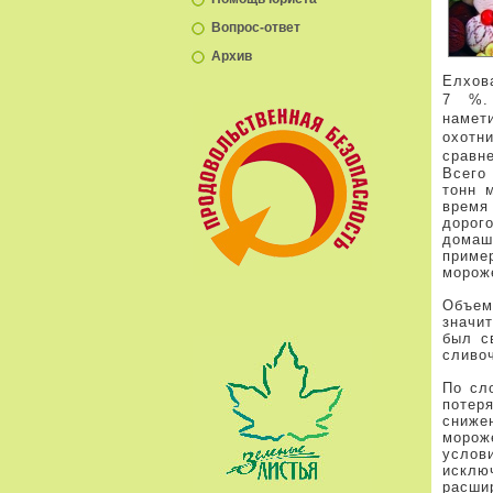
Вопрос-ответ
Архив
Елхова
7 %. 
намет
охотн
сравне
Всего
тонн 
время
дорог
домаш
приме
мороже
Объем
значи
был с
сливо
По сл
потер
сниже
морож
услов
исклю
расши