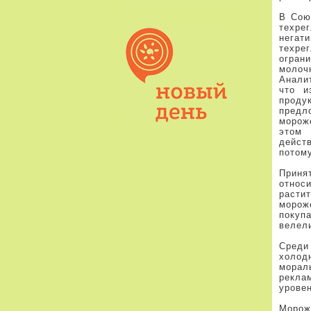
В Сою
техре
негат
техре
огран
молоч
Анали
что и
проду
предл
морож
этом
действ
потом
Приня
относ
расти
морож
покуп
велел
Среди
холод
морал
рекла
урове
Морож