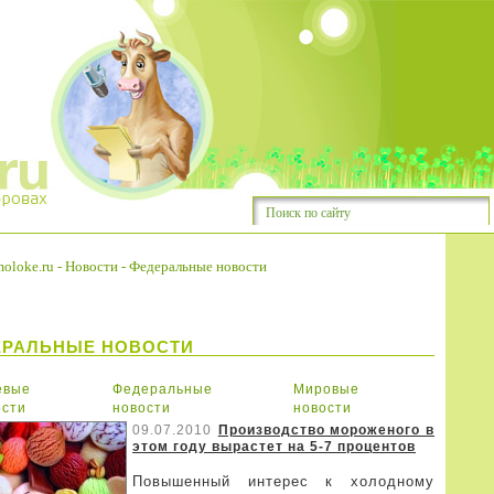
oloke.ru
-
Новости
-
Федеральные новости
ЕРАЛЬНЫЕ НОВОСТИ
евые
Федеральные
Мировые
ости
новости
новости
09.07.2010
Производство мороженого в
этом году вырастет на 5-7 процентов
Повышенный интерес к холодному