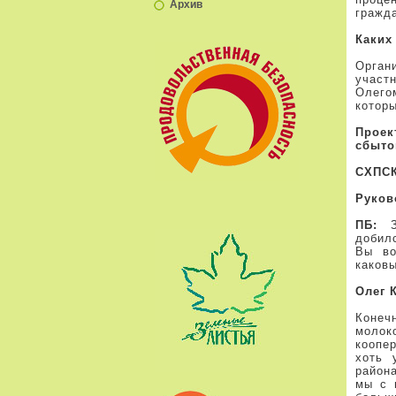
Архив
гражда
Каких
Орган
участ
Олего
которы
Прое
сбыто
СХПСК
Руков
ПБ:
Зд
добил
Вы во
каков
Олег 
Конеч
молок
коопе
хоть 
района
мы с 