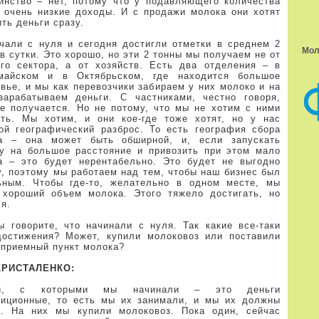
инство – нет, потому что у подавляющего количества
 очень низкие доходы. И с продажи молока они хотят
ть деньги сразу.
чали с нуля и сегодня достигли отметки в среднем 2
Мол
в сутки. Это хорошо, но эти 2 тонны мы получаем не от
ого сектора, а от хозяйств. Есть два отделения – в
майском и в Октябрьском, где находится большое
вье, и мы как перевозчики забираем у них молоко и на
зарабатываем деньги. С частниками, честно говоря,
не получается. Но не потому, что мы не хотим с ними
ать. Мы хотим, и они кое-где тоже хотят, но у нас
ой географический разброс. То есть география сбора
а – она может быть обширной, и, если запускать
у на большое расстояние и привозить при этом мало
а – это будет нерентабельно. Это будет не выгодно
у, поэтому мы работаем над тем, чтобы наш бизнес был
ьным. Чтобы где-то, желательно в одном месте, мы
 хороший объем молока. Этого тяжело достигать, но
я.
 говорите, что начинали с нуля. Так какие все-таки
достижения? Может, купили молоковоз или поставили
 приемный пункт молока?
КРИСТАЛЕНКО:
ги, с которыми мы начинали – это деньги
тиционные, то есть мы их занимали, и мы их должны
ь. На них мы купили молоковоз. Пока один, сейчас