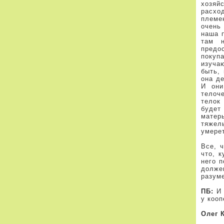
хозяй
расхо
племен
очень
наша 
там н
предо
покуп
изуча
быть, 
она де
И они
телоч
телок
будет
матер
тяжелы
умере
Все, 
что, 
него 
долже
разуме
ПБ:
И 
у кооп
Олег 