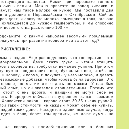
етствующего качества. Риски при перевозке теплого
а очень велики. Можно привезти на завод кисляки, и
кажут: нам такое молоко не нужно. Мы поставили два
 в отделении в Первомайском и Октябрьском. Сейчас
ров доят, и сразу же молоко помещают в танк, где оно
с охлаждается до нужной температуры, и мы спокойно
и везем его на расстояние 100 км.
дскажите, с какими наиболее весомыми проблемами
лкнулись при развитии кооператива за этот год?
КРИСТАЛЕНКО:
емы в людях. Еще раз подчеркну, что кооператив – это
добровольное. Даже скажу грубо – чтобы втащить
ков в кооператив, требуются немалые усилия. При этом
ку нужно предоставить все, буквально все, чтобы он
 и корову, и корма, и покупать у него молоко, и давать
севозможные добавки, чтобы корова была здоровая. Это
тересно, но мы им этого дать не можем. У нас был
ный опыт, но он оказался отрицательным. Потому что
а стоит очень дорого, и пайщики не могут себе ее
лить. В среднем сейчас на внутреннем рынке – возьмем
 Ханкайский район – корова стоит 30-35 тысяч рублей.
при такой стоимости не каждый может себе ее купить.
людей таких денег. Находятся единичные случаи, когда
о идет в банк, берет там кредиты, им дают суммы на
.
ь же корову в племобъединении или в больших