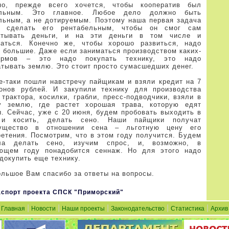
но, прежде всего хочется, чтобы кооператив был
ыльным. Это главное. Любое дело должно быть
льным, а не дотируемым. Поэтому наша первая задача
 сделать его рентабельным, чтобы он смог сам
атывать деньги, и на эти деньги в том числе и
ваться. Конечно же, чтобы хорошо развиться, надо
и большие. Даже если заниматься производством каких-
ормов – это надо покупать технику, это надо
атывать землю. Это стоит просто сумасшедших денег.
е-таки пошли навстречу пайщикам и взяли кредит на 7
онов рублей. И закупили технику для производства
 трактора, косилки, грабли, пресс-подводчики, взяли в
у землю, где растет хорошая трава, которую едят
ы. Сейчас, уже с 20 июня, будем пробовать выходить в
и косить, делать сено. Наши пайщики получат
ущество в отношении сена – льготную цену его
ретения. Посмотрим, что в этом году получится. Будем
ла делать сено, изучим спрос, и, возможно, в
ющем году понадобится сеннаж. Но для этого надо
докупить еще технику.
льшое Вам спасибо за ответы на вопросы.
спорт проекта СПСК "Приморский"
|
|
|
|
|
Главная
Новости
Наши проекты
Законодательство
Статистика
Архив