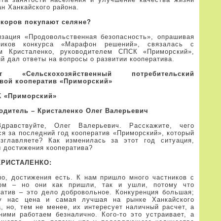
н Ханкайского района.
 коров покупают селяне?
изация «Продовольственная безопасность», опрашивая
ников конкурса «Марафон решений», связалась с
м Кристаленко, руководителем СПСК «Приморский»,
й дал ответы на вопросы о развитии кооператива.
кт «Сельскохозяйственный потребительский
вой кооператив «Приморский»
 «Приморский»
одитель – Кристаленко Олег Валерьевич
равствуйте, Олег Валерьевич. Расскажите, чего
ся за последний год кооператив «Приморский», который
зглавляете? Как изменилась за этот год ситуация,
ы достижения кооператива?
КРИСТАЛЕНКО:
но, достижения есть. К нам пришло много частников с
ом – но они как пришли, так и ушли, потому что
ратив – это дело добровольное. Конкуренция большая;
у нас цена и самая лучшая на рынке Ханкайского
, но, тем не менее, их интересует наличный расчет, а
ними работаем безналично. Кого-то это устраивает, а