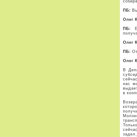
собира
ПБ:
Вы
Олег 
ПБ:
Ещ
получ
Олег 
ПБ:
От
Олег 
В Деп
субси
сейчас
нас м
выдае
в кооп
Возвр
котор
получ
Молок
транс
Тольк
сейча
задел