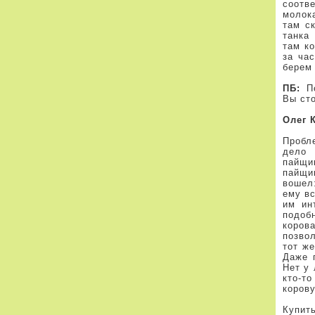
соотв
молок
там с
танка
там ко
за ча
берем 
ПБ:
По
Вы сто
Олег 
Пробл
дело 
пайщи
пайщи
вошел:
ему в
им ин
подоб
коров
позво
тот же
Даже 
Нет у 
кто-т
корову
Купит