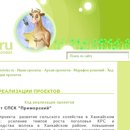
oloke.ru
-
Наши проекты
-
Архив проектов
-
Марафон решений
-
Ход
ции проектов
РЕАЛИЗАЦИИ ПРОЕКТОВ
Ход реализации проектов
кт СПСК "Приморский"
проекта: развитие сельского хозяйства в Ханкайском
не; усиление темпов роста поголовья КРС и
водства молока в Ханкайском районе; повышение
нта занятости населения и улучшение качества жизни