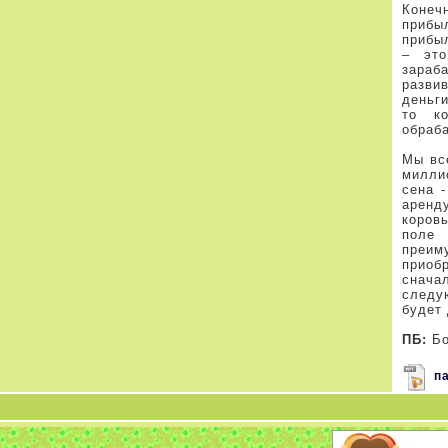
Конеч
приб
прибы
– это
зараб
разви
деньг
то к
обраб
Мы вс
милли
сена -
аренд
коров
поле 
преим
приоб
снача
следу
будет 
ПБ:
Бо
па