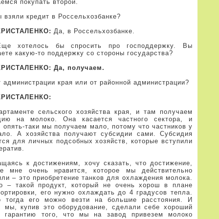
емся покупать второй.
 взяли кредит в Россельхозбанке?
КРИСТАЛЕНКО:
Да, в Россельхозбанке.
е хотелось бы спросить про господдержку. Вы
аете какую-то поддержку со стороны государства?
КРИСТАЛЕНКО: Да, получаем.
 администрации края или от районной администрации?
КРИСТАЛЕНКО:
артаменте сельского хозяйства края, и там получаем
дию на молоко. Она касается частного сектора, и
 опять-таки мы получаем мало, потому что частников у
ало. А хозяйства получают субсидии сами. Субсидия
тся для личных подсобных хозяйств, которые вступили
ератив.
ащаясь к достижениям, хочу сказать, что достижение,
ое мне очень нравится, которое мы действительно
или – это приобретение танков для охлаждения молока.
о – такой продукт, который не очень хорош в плане
портировки, его нужно охлаждать до 4 градусов тепла.
о тогда его можно везти на большие расстояния. И
с мы, купив это оборудование, сделали себе хороший
, гарантию того, что мы на завод привезем молоко