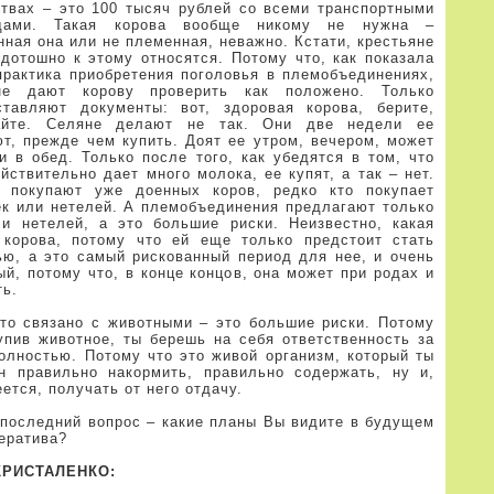
ствах – это 100 тысяч рублей со всеми транспортными
дами. Такая корова вообще никому не нужна –
ная она или не племенная, неважно. Кстати, крестьяне
 дотошно к этому относятся. Потому что, как показала
практика приобретения поголовья в племобъединениях,
е дают корову проверить как положено. Только
ставляют документы: вот, здоровая корова, берите,
айте. Селяне делают не так. Они две недели ее
ют, прежде чем купить. Доят ее утром, вечером, может
и в обед. Только после того, как убедятся в том, что
йствительно дает много молока, ее купят, а так – нет.
 покупают уже доенных коров, редко кто покупает
ек или нетелей. А племобъединения предлагают только
 и нетелей, а это большие риски. Неизвестно, какая
 корова, потому что ей еще только предстоит стать
ью, а это самый рискованный период для нее, и очень
й, потому что, в конце концов, она может при родах и
ть.
что связано с животными – это большие риски. Потому
купив животное, ты берешь на себя ответственность за
полностью. Потому что это живой организм, который ты
н правильно накормить, правильно содержать, ну и,
ется, получать от него отдачу.
последний вопрос – какие планы Вы видите в будущем
ератива?
КРИСТАЛЕНКО: