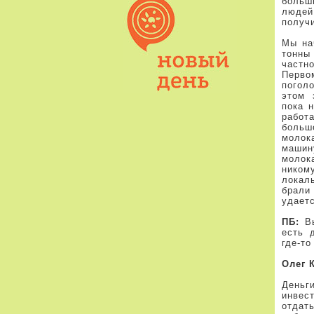
больш
людей
получи
Мы на
тонны 
частн
Перво
поголо
этом 
пока 
работ
больш
молок
машин
молок
ником
локал
брали
удаетс
ПБ:
Вы
есть 
где-то
Олег 
День
инвес
отдат