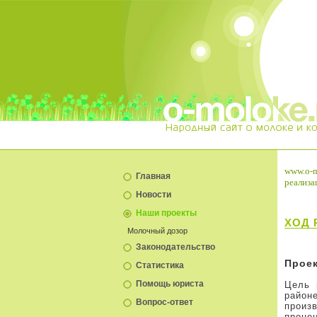
www.o-m
Главная
реализа
Новости
Наши проекты
ХОД 
Молочный дозор
Законодательство
Прое
Статистика
Помощь юриста
Цель 
райо
Вопрос-ответ
произ
проце